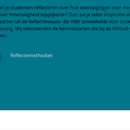
met je studenten reflecteren over hun overtuigingen over me
ver meertaligheid bijspijkeren? Dan zul je zeker inspiratie v
aarten uit de Reflectiewaaier die VBJK ontwikkelde voor ond
pvang. Wij selecteerden de kenniskaarten die bij de inhoud
ten.
Reflectiemethodiek