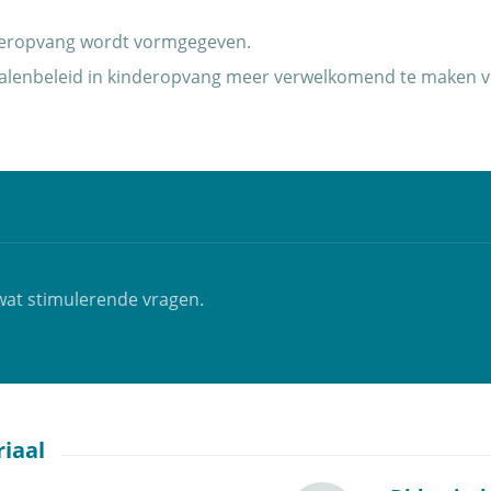
nderopvang wordt vormgegeven.
talenbeleid in kinderopvang meer verwelkomend te maken v
 wat stimulerende vragen.
iaal