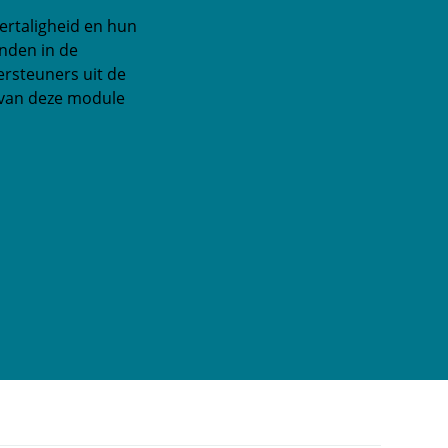
ertaligheid en hun
inden in de
ersteuners uit de
 van deze module