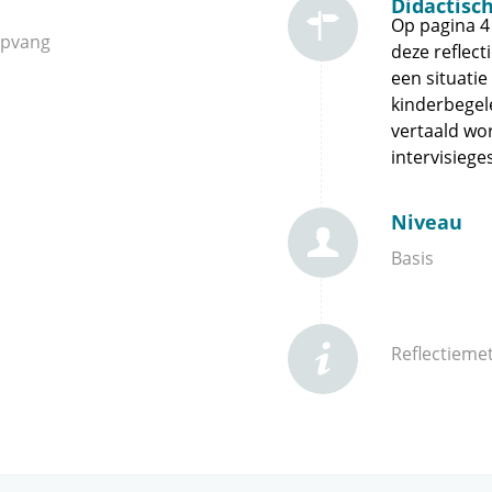
Didactisc
Op pagina 4
opvang
deze reflect
een situati
kinderbegel
vertaald wor
intervisiege
Niveau
Basis
Reflectieme