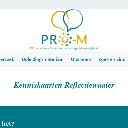
erzoek
Opleidingsmateriaal
Ons team
Zoek en vind
Kenniskaarten Reflectiewaaier
 het?