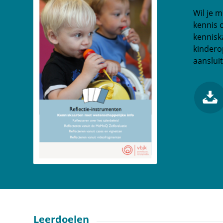
Wil je 
kennis o
kennisk
kindero
aanslui
Leerdoelen