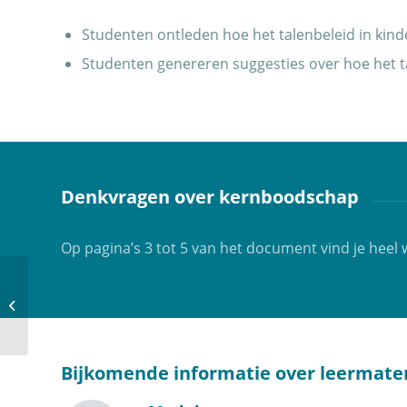
Studenten ontleden hoe het talenbeleid in ki
Studenten genereren suggesties over hoe het 
Denkvragen over kernboodschap
Op pagina’s 3 tot 5 van het document vind je heel
Bril op professioneel
handelen in een
meertalige context
Bijkomende informatie over leermater