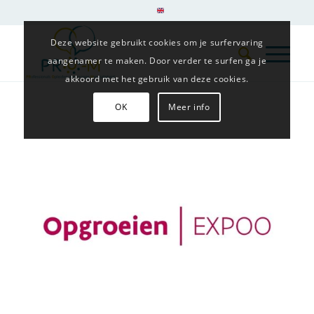
Deze website gebruikt cookies om je surfervaring
aangenamer te maken. Door verder te surfen ga je
akkoord met het gebruik van deze cookies.
OK
Meer info